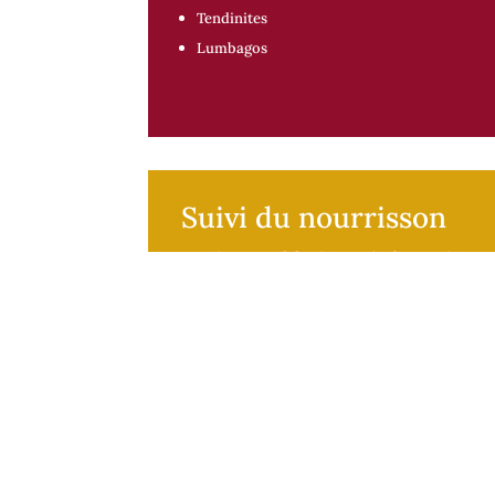
Tendinites
Lumbagos
Suivi du nourrisson
Naissances laborieuses (présentation par 
Asymétrie du crâne, plagiocéphalies (dé
Ostéopathie pédiatriq
Accompagnement de l’enfant pendant sa