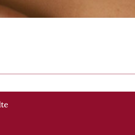
thie
lte