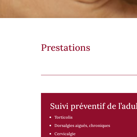
Prestations
Nos prestations : Ostéopa
Suivi préventif de l’adu
Torticolis
Dorsalgies aiguës, chroniques
Cervicalgie